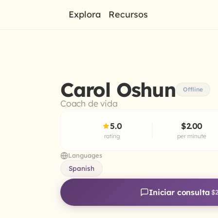
Explora
Recursos
Carol Oshun
Offline
Coach de vida
5.0
$2.00
rating
per minute
Languages
Spanish
Iniciar consulta
$2