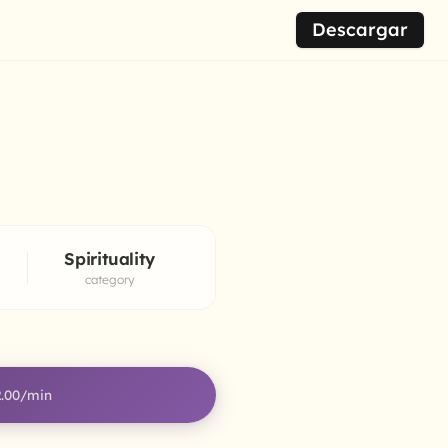
Descargar
Spirituality
category
.00
/min