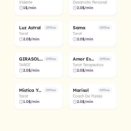
Vidente
Desarrollo Personal
1$/min
2.0$/min
Luz Astral
Sama
5.0
5.0
Offline
Offline
Tarot
Tarot
2.0$/min
2.0$/min
GIRASOL 🌻
Amor Esmeralda
4.9
5.0
Offline
Offline
TAROT
Tarot Terapeutico
2.0$/min
2.0$/min
Mistica Yuri 🧿 🌈 🔮
Marisol
4.9
5.0
Offline
Offline
Tarot
Coach De Pareja
1.0$/min
2.0$/min