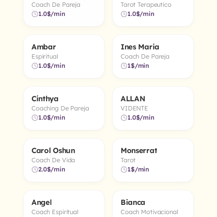
Coach De Pareja
Tarot Terapeutico
1.0$/min
1.0$/min
Ambar
Ines Maria
4.9
5.0
Online
Online
Espiritual
Coach De Pareja
1.0$/min
1$/min
Cinthya
ALLAN
5.0
5.0
Online
Online
Coaching De Pareja
VIDENTE
1.0$/min
1.0$/min
Carol Oshun
Monserrat
5.0
5.0
Online
Online
Coach De Vida
Tarot
2.0$/min
1$/min
Angel
Bianca
4.8
4.9
Online
Online
Coach Espiritual
Coach Motivacional