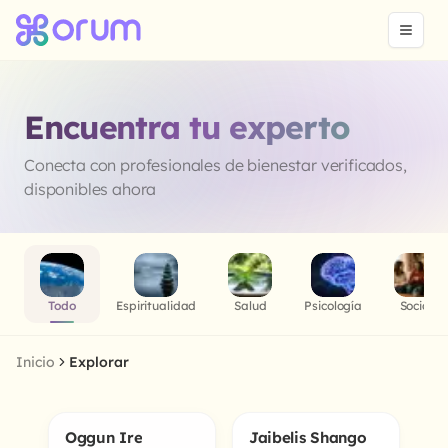
Encuentra tu experto
Conecta con profesionales de bienestar verificados,
disponibles ahora
Todo
Espiritualidad
Salud
Psicología
Social
Inicio
Explorar
Oggun Ire
Jaibelis Shango
5.0
5.0
Online
Online