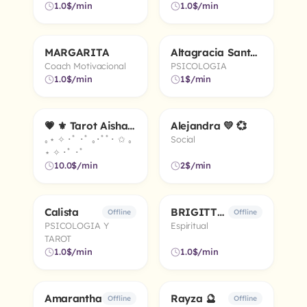
1.0$/min
1.0$/min
MARGARITA
Altagracia Santamaria
5.0
5.0
Online
Online
Coach Motivacional
PSICOLOGIA
1.0$/min
1$/min
💗 ⚜️ Tarot Aisha⚜️ 💗
Alejandra 💛 💞
5.0
Online
Online
｡⋆ ✧ ･ﾟ ･ﾟ ｡･ﾟﾟ･ ✩ ｡
Social
⋆ ✧ ･ﾟ ･ﾟ
10.0$/min
2$/min
Calista
BRIGITTE 🌏 🔮
5.0
5.0
Offline
Offline
PSICOLOGIA Y
Espiritual
TAROT
1.0$/min
1.0$/min
Amarantha
Rayza 🔮
4.9
5.0
Offline
Offline