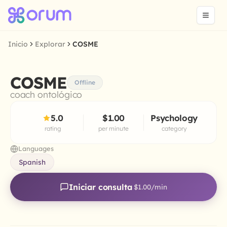
Inicio
Explorar
COSME
COSME
Offline
coach ontológico
5.0
$1.00
Psychology
rating
per minute
category
Languages
Spanish
Iniciar consulta
$1.00
/min