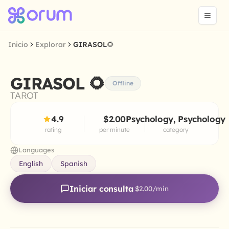
Inicio
Explorar
GIRASOL🌻
GIRASOL 🌻
Offline
TAROT
4.9
$2.00
Psychology, Psychology
rating
per minute
category
Languages
English
Spanish
Iniciar consulta
$2.00
/min