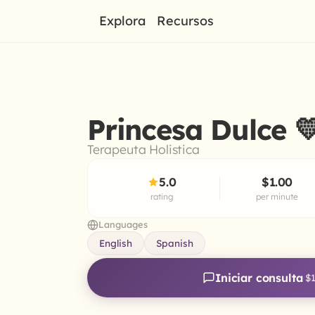
Explora
Recursos
Princesa Dulce 💛 
Terapeuta Holistica
5.0
$1.00
rating
per minute
Languages
English
Spanish
Iniciar consulta
$1