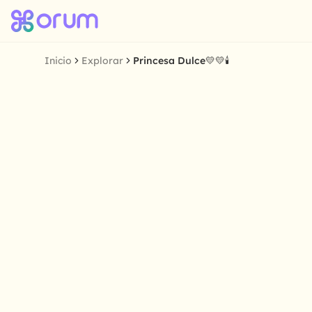
Inicio
Explorar
Princesa Dulce💛💛🕯