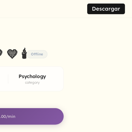
Descargar
💛 🕯
Offline
Psychology
category
.00
/min