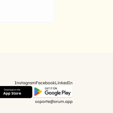
Instagram
Facebook
LinkedIn
Download on the
App Store
soporte@orum.app