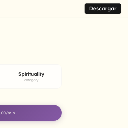
Descargar
Spirituality
category
.00
/min