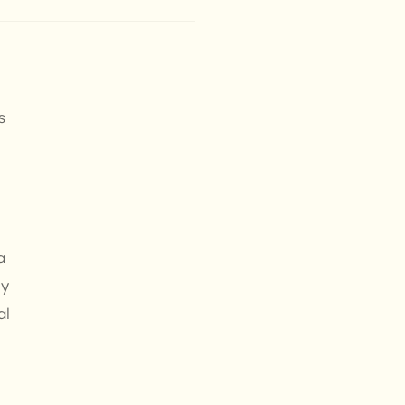
s
u
a
 y
al