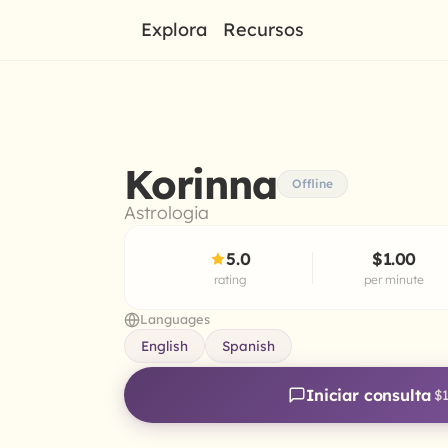
Explora
Recursos
Korinna
Offline
Astrologia
5.0
$1.00
rating
per minute
Languages
English
Spanish
Iniciar consulta
$1