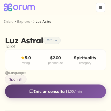
Inicio
Explorar
Luz Astral
Luz Astral
Offline
Tarot
5.0
$2.00
Spirituality
rating
per minute
category
Languages
Spanish
Iniciar consulta
$2.00
/min