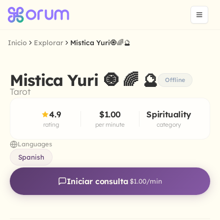
Inicio
Explorar
Mística Yuri🧿🌈🔮
Mistica Yuri 🧿 🌈 🔮
Offline
Tarot
4.9
$1.00
Spirituality
rating
per minute
category
Languages
Spanish
Iniciar consulta
$1.00
/min