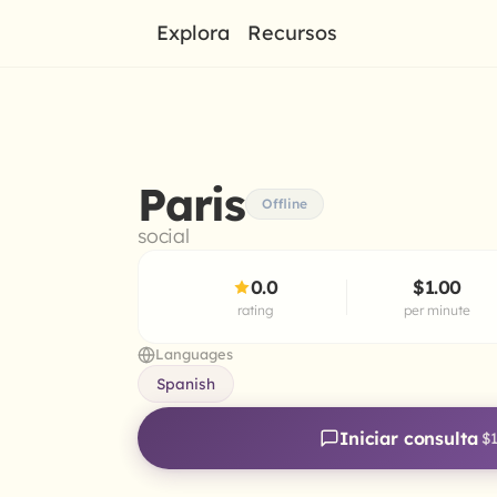
Explora
Recursos
Paris
Offline
social
0.0
$1.00
rating
per minute
Languages
Spanish
Iniciar consulta
$1