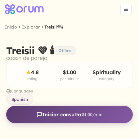
Inicio
Explorar
Treisii💜🕯
Treisii 💜 🕯
Offline
coach de pareja
4.8
$1.00
Spirituality
rating
per minute
category
Languages
Spanish
Iniciar consulta
$1.00
/min