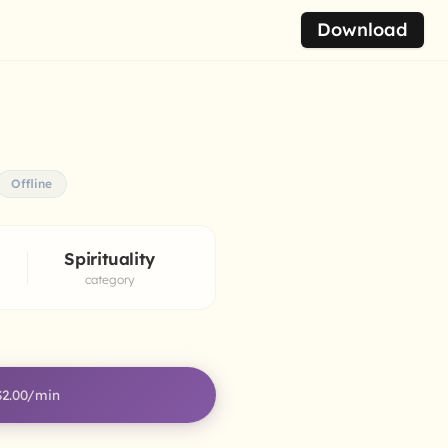
Download
Offline
Spirituality
category
$2.00
/min