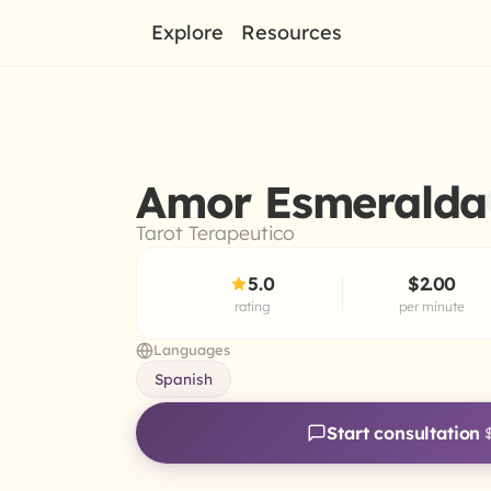
Explore
Resources
Amor Esmeralda
Tarot Terapeutico
5.0
$2.00
rating
per minute
Languages
Spanish
Start consultation