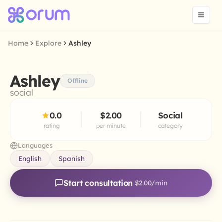
Home
Explore
Ashley
Ashley
Offline
social
0.0
$2.00
Social
rating
per minute
category
Languages
English
Spanish
Start consultation
$2.00
/min