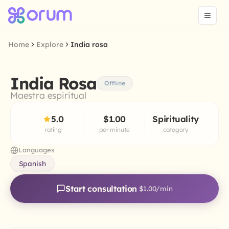
Home
Explore
India rosa
India Rosa
Offline
Maestra espiritual
5.0
$1.00
Spirituality
rating
per minute
category
Languages
Spanish
Start consultation
$1.00
/min