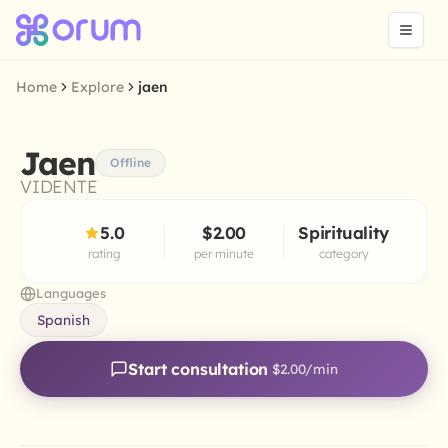
Home
Explore
jaen
Jaen
Offline
VIDENTE
5.0
$2.00
Spirituality
rating
per minute
category
Languages
Spanish
Start consultation
$2.00
/min