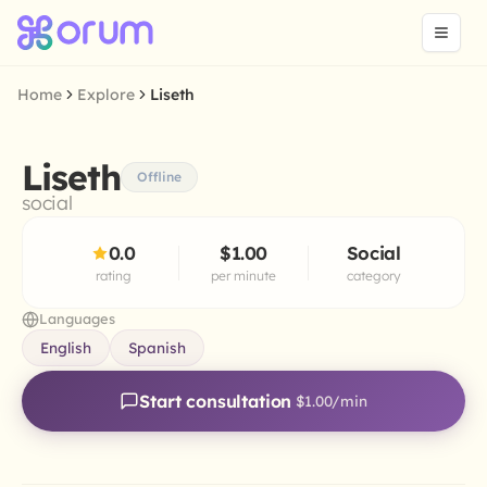
Home
Explore
Liseth
Liseth
Offline
social
0.0
$1.00
Social
rating
per minute
category
Languages
English
Spanish
Start consultation
$1.00
/min