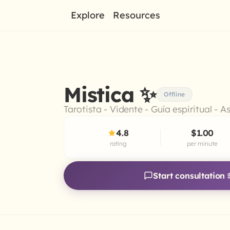
Explore
Resources
Mistica ✨
Offline
Tarotista - Vidente - Guía espiritual - 
4.8
$1.00
rating
per minute
Start consultation