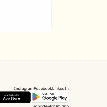
Instagram
Facebook
LinkedIn
Download on the
App Store
soporte@orum.app