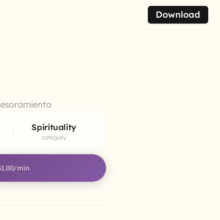
Download
Asesoramiento
Spirituality
category
$1.00
/min