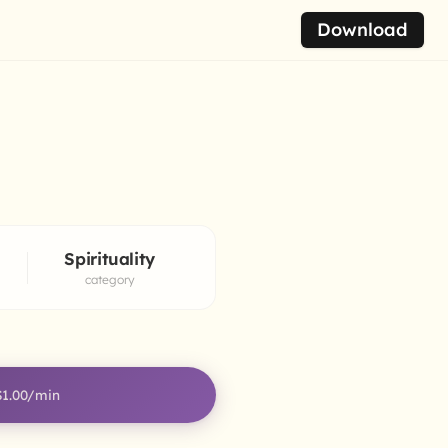
Download
Spirituality
category
$1.00
/min