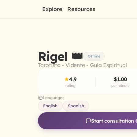
Explore
Resources
Rigel 👑
Offline
Tarotista - Vidente - Guia Espiritual
4.9
$1.00
rating
per minute
Languages
English
Spanish
Start consultation