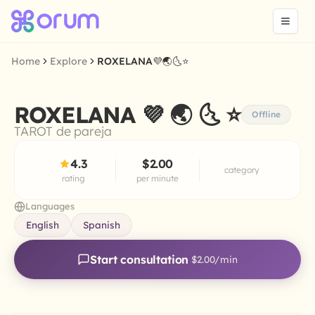
Home
Explore
ROXELANA💜🌏🌜⭐
ROXELANA 💜 🌏 🌜 ⭐
Offline
TAROT de pareja
4.3
$2.00
category
rating
per minute
Languages
English
Spanish
Start consultation
$2.00
/min